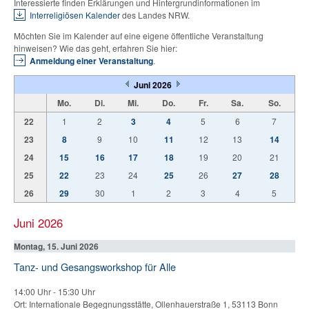
Interessierte finden Erklärungen und Hintergrundinformationen im
Interreligiösen Kalender
des Landes NRW.
Möchten Sie im Kalender auf eine eigene öffentliche Veranstaltung
hinweisen? Wie das geht, erfahren Sie hier:
Anmeldung einer Veranstaltung
.
Juni 2026
Mo.
Di.
Mi.
Do.
Fr.
Sa.
So.
22
1
2
3
4
5
6
7
23
8
9
10
11
12
13
14
24
15
16
17
18
19
20
21
25
22
23
24
25
26
27
28
26
29
30
1
2
3
4
5
Juni 2026
Montag, 15. Juni 2026
Tanz- und Gesangsworkshop für Alle
14:00 Uhr
-
15:30 Uhr
Ort: Internationale Begegnungsstätte, Ollenhauerstraße 1, 53113 Bonn