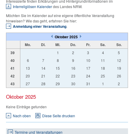
Interessierte finden Erklärungen und Hintergrundinformationen im
Interreligiösen Kalender
des Landes NRW.
Möchten Sie im Kalender auf eine eigene öffentliche Veranstaltung
hinweisen? Wie das geht, erfahren Sie hier:
Anmeldung einer Veranstaltung
.
Oktober 2025
Mo.
Di.
Mi.
Do.
Fr.
Sa.
So.
39
1
2
3
4
5
40
6
7
8
9
10
11
12
41
13
14
15
16
17
18
19
42
20
21
22
23
24
25
26
43
27
28
29
30
31
1
2
Oktober 2025
Keine Einträge gefunden
Nach oben
Diese Seite drucken
Termine und Veranstaltungen