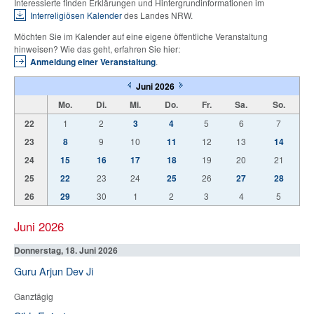
Interessierte finden Erklärungen und Hintergrundinformationen im
Interreligiösen Kalender
des Landes NRW.
Möchten Sie im Kalender auf eine eigene öffentliche Veranstaltung
hinweisen? Wie das geht, erfahren Sie hier:
Anmeldung einer Veranstaltung
.
Juni 2026
Mo.
Di.
Mi.
Do.
Fr.
Sa.
So.
22
1
2
3
4
5
6
7
23
8
9
10
11
12
13
14
24
15
16
17
18
19
20
21
25
22
23
24
25
26
27
28
26
29
30
1
2
3
4
5
Juni 2026
Donnerstag, 18. Juni 2026
Guru Arjun Dev Ji
Ganztägig