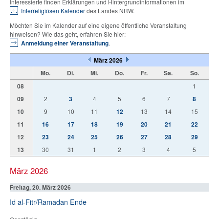
Interessierte finden Erklärungen und Hintergrundinformationen im
Interreligiösen Kalender
des Landes NRW.
Möchten Sie im Kalender auf eine eigene öffentliche Veranstaltung
hinweisen? Wie das geht, erfahren Sie hier:
Anmeldung einer Veranstaltung
.
März 2026
Mo.
Di.
Mi.
Do.
Fr.
Sa.
So.
08
1
09
2
3
4
5
6
7
8
10
9
10
11
12
13
14
15
11
16
17
18
19
20
21
22
12
23
24
25
26
27
28
29
13
30
31
1
2
3
4
5
März 2026
Freitag, 20. März 2026
Id al-Fitr/Ramadan Ende