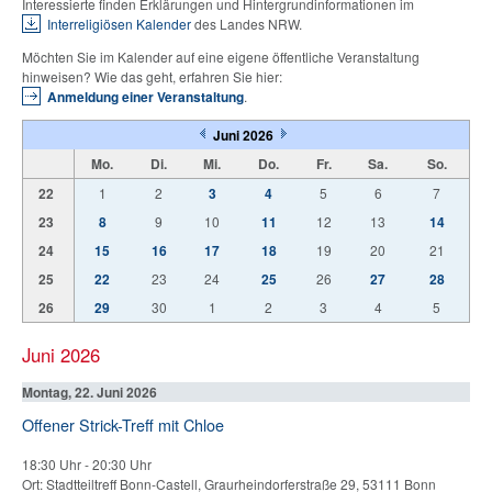
Interessierte finden Erklärungen und Hintergrundinformationen im
Interreligiösen Kalender
des Landes NRW.
Möchten Sie im Kalender auf eine eigene öffentliche Veranstaltung
hinweisen? Wie das geht, erfahren Sie hier:
Anmeldung einer Veranstaltung
.
Juni 2026
Mo.
Di.
Mi.
Do.
Fr.
Sa.
So.
22
1
2
3
4
5
6
7
23
8
9
10
11
12
13
14
24
15
16
17
18
19
20
21
25
22
23
24
25
26
27
28
26
29
30
1
2
3
4
5
Juni 2026
Montag, 22. Juni 2026
Offener Strick-Treff mit Chloe
18:30 Uhr
-
20:30 Uhr
Ort: Stadtteiltreff Bonn-Castell, Graurheindorferstraße 29, 53111 Bonn