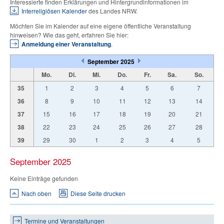
Interessierte finden Erklärungen und Hintergrundinformationen im
Interreligiösen Kalender
des Landes NRW.
Möchten Sie im Kalender auf eine eigene öffentliche Veranstaltung
hinweisen? Wie das geht, erfahren Sie hier:
Anmeldung einer Veranstaltung
.
September 2025
Mo.
Di.
Mi.
Do.
Fr.
Sa.
So.
35
1
2
3
4
5
6
7
36
8
9
10
11
12
13
14
37
15
16
17
18
19
20
21
38
22
23
24
25
26
27
28
39
29
30
1
2
3
4
5
September 2025
Keine Einträge gefunden
Nach oben
Diese Seite drucken
Termine und Veranstaltungen