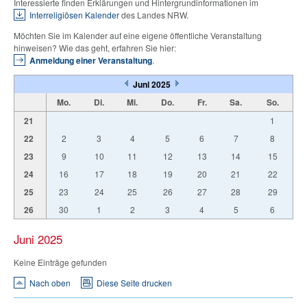
Interessierte finden Erklärungen und Hintergrundinformationen im
Interreligiösen Kalender
des Landes NRW.
Möchten Sie im Kalender auf eine eigene öffentliche Veranstaltung
hinweisen? Wie das geht, erfahren Sie hier:
Anmeldung einer Veranstaltung
.
Juni 2025
Mo.
Di.
Mi.
Do.
Fr.
Sa.
So.
21
1
22
2
3
4
5
6
7
8
23
9
10
11
12
13
14
15
24
16
17
18
19
20
21
22
25
23
24
25
26
27
28
29
26
30
1
2
3
4
5
6
Juni 2025
Keine Einträge gefunden
Nach oben
Diese Seite drucken