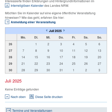
Interessierte finden Erklärungen und Hintergrundinformationen im
Interreligiösen Kalender
des Landes NRW.
Möchten Sie im Kalender auf eine eigene öffentliche Veranstaltung
hinweisen? Wie das geht, erfahren Sie hier:
Anmeldung einer Veranstaltung
.
Juli 2025
Mo.
Di.
Mi.
Do.
Fr.
Sa.
So.
26
1
2
3
4
5
6
27
7
8
9
10
11
12
13
28
14
15
16
17
18
19
20
29
21
22
23
24
25
26
27
30
28
29
30
31
1
2
3
Juli 2025
Keine Einträge gefunden
Nach oben
Diese Seite drucken
Termine und Veranstaltungen