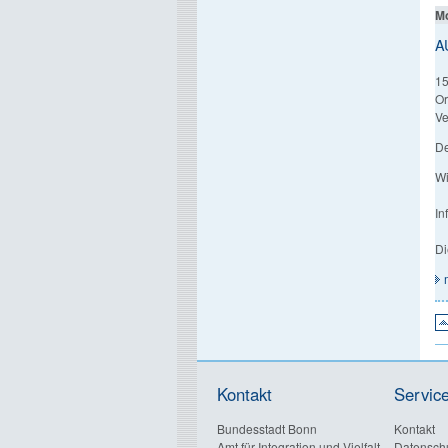
Mo
A
15
Or
Ve
De
Wi
In
Di
Kontakt
Servic
Bundesstadt Bonn
Kontakt
Amt für Integration und Vielfalt
Datensch