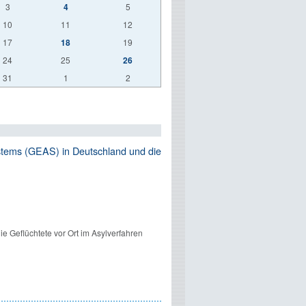
3
4
5
10
11
12
17
18
19
24
25
26
31
1
2
tems (GEAS) in Deutschland und die
ie Geflüchtete vor Ort im Asylverfahren