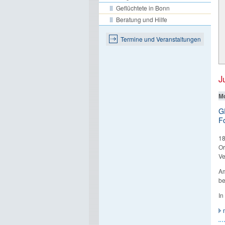
Geflüchtete in Bonn
Beratung und Hilfe
Termine und Veranstaltungen
J
Mo
G
Fo
18
Or
Ve
Am
be
In