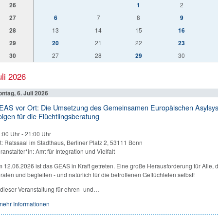
26
1
2
27
6
7
8
9
28
13
14
15
16
29
20
21
22
23
30
27
28
29
30
uli 2026
ntag, 6. Juli 2026
EAS vor Ort: Die Umsetzung des Gemeinsamen Europäischen Asylsys
lgen für die Flüchtlingsberatung
:00 Uhr
-
21:00 Uhr
t: Ratssaal im Stadthaus, Berliner Platz 2, 53111 Bonn
ranstalter*in: Amt für Integration und Vielfalt
 12.06.2026 ist das GEAS in Kraft getreten. Eine große Herausforderung für Alle, d
raten und begleiten - und natürlich für die betroffenen Geflüchteten selbst!
 dieser Veranstaltung für ehren- und…
mehr Informationen