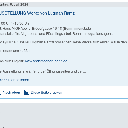
ntag, 6. Juli 2026
USSTELLUNG Werke von Luqman Ramzi
:00 Uhr
-
16:30 Uhr
t: Haus MIGRApolis, Brüdergasse 16-18 (Bonn-Innenstadt)
ranstalter*in: Migrations- und Flüchtlingsarbeit Bonn – Integrationsagentur
r syrische Künstler Luqman Ramzi präsentiert seine Werke zum ersten Mal in de
r freuen uns auf Sie!
fos zum Projekt:
www.anderssehen-bonn.de
e Ausstellung ist während der Öffnungszeiten und der…
mehr Informationen
Nach oben
Diese Seite drucken
e
utz