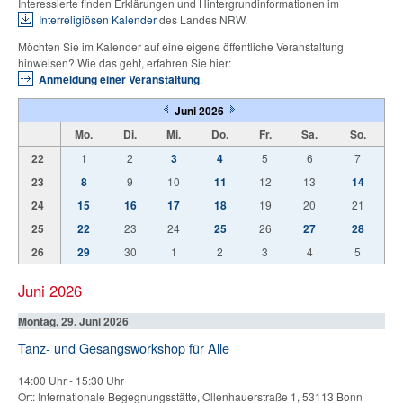
Interessierte finden Erklärungen und Hintergrundinformationen im
Interreligiösen Kalender
des Landes NRW.
Möchten Sie im Kalender auf eine eigene öffentliche Veranstaltung
hinweisen? Wie das geht, erfahren Sie hier:
Anmeldung einer Veranstaltung
.
Juni 2026
Mo.
Di.
Mi.
Do.
Fr.
Sa.
So.
22
1
2
3
4
5
6
7
23
8
9
10
11
12
13
14
24
15
16
17
18
19
20
21
25
22
23
24
25
26
27
28
26
29
30
1
2
3
4
5
Juni 2026
Montag, 29. Juni 2026
Tanz- und Gesangsworkshop für Alle
14:00 Uhr
-
15:30 Uhr
Ort: Internationale Begegnungsstätte, Ollenhauerstraße 1, 53113 Bonn