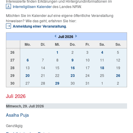
Interessierte finden Erklärungen und Hintergrundinformationen im
Interreligiösen Kalender
des Landes NRW.
Möchten Sie im Kalender auf eine eigene öffentliche Veranstaltung
hinweisen? Wie das geht, erfahren Sie hier:
Anmeldung einer Veranstaltung
.
Juli 2026
Mo.
Di.
Mi.
Do.
Fr.
Sa.
So.
26
1
2
3
4
5
27
6
7
8
9
10
11
12
28
13
14
15
16
17
18
19
29
20
21
22
23
24
25
26
30
27
28
29
30
31
1
2
Juli 2026
Mittwoch, 29. Juli 2026
Asalha Puja
Ganztägig