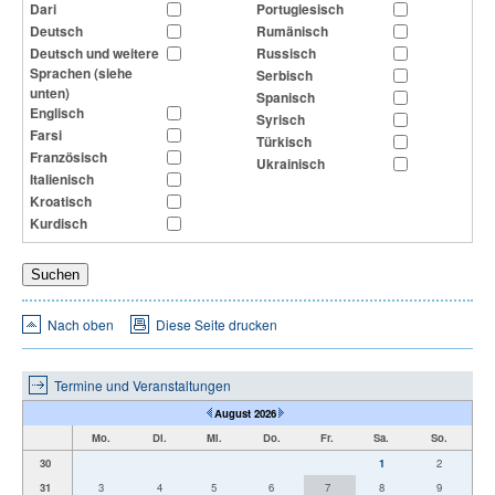
Dari
Portugiesisch
Deutsch
Rumänisch
Deutsch und weitere
Russisch
Sprachen (siehe
Serbisch
unten)
Spanisch
Englisch
Syrisch
Farsi
Türkisch
Französisch
Ukrainisch
Italienisch
Kroatisch
Kurdisch
Nach oben
Diese Seite drucken
Termine und Veranstaltungen
August 2026
Mo.
Di.
Mi.
Do.
Fr.
Sa.
So.
30
1
2
31
3
4
5
6
7
8
9