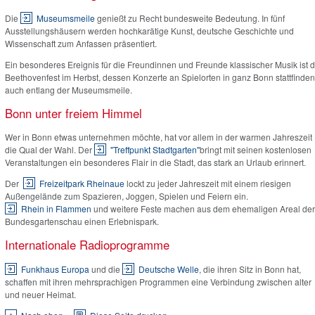
Die
Museumsmeile
genießt zu Recht bundesweite Bedeutung. In fünf
Ausstellungshäusern werden hochkarätige Kunst, deutsche Geschichte und
Wissenschaft zum Anfassen präsentiert.
Ein besonderes Ereignis für die Freundinnen und Freunde klassischer Musik ist 
Beethovenfest im Herbst, dessen Konzerte an Spielorten in ganz Bonn stattfinden
auch entlang der Museumsmeile.
Bonn unter freiem Himmel
Wer in Bonn etwas unternehmen möchte, hat vor allem in der warmen Jahreszeit
die Qual der Wahl. Der
"Treffpunkt Stadtgarten"
bringt mit seinen kostenlosen
Veranstaltungen ein besonderes Flair in die Stadt, das stark an Urlaub erinnert.
Der
Freizeitpark Rheinaue
lockt zu jeder Jahreszeit mit einem riesigen
Außengelände zum Spazieren, Joggen, Spielen und Feiern ein.
Rhein in Flammen
und weitere Feste machen aus dem ehemaligen Areal der
Bundesgartenschau einen Erlebnispark.
Internationale Radioprogramme
Funkhaus Europa
und die
Deutsche Welle
, die ihren Sitz in Bonn hat,
schaffen mit ihren mehrsprachigen Programmen eine Verbindung zwischen alter
und neuer Heimat.