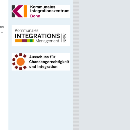
das
 –