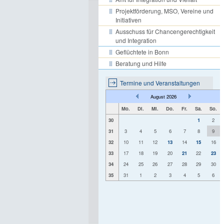
Projektförderung, MSO, Vereine und
Initiativen
Ausschuss für Chancengerechtigkeit
und Integration
Geflüchtete in Bonn
Beratung und Hilfe
Termine und Veranstaltungen
August 2026
Mo.
Di.
Mi.
Do.
Fr.
Sa.
So.
30
1
2
31
3
4
5
6
7
8
9
32
10
11
12
13
14
15
16
33
17
18
19
20
21
22
23
34
24
25
26
27
28
29
30
35
31
1
2
3
4
5
6