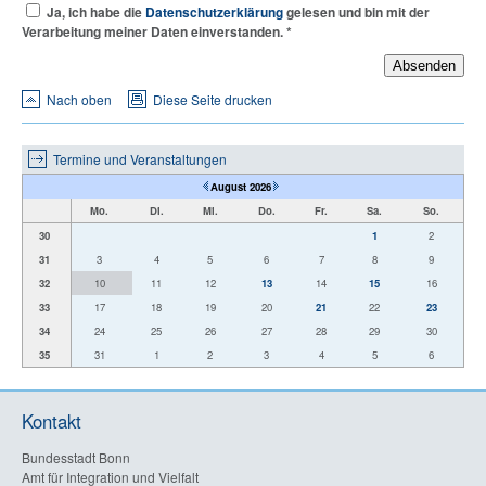
Ja, ich habe die
Datenschutzerklärung
gelesen und bin mit der
Verarbeitung meiner Daten einverstanden.
*
Absenden
Nach oben
Diese Seite drucken
Termine und Veranstaltungen
August 2026
Mo.
Di.
Mi.
Do.
Fr.
Sa.
So.
30
1
2
31
3
4
5
6
7
8
9
32
10
11
12
13
14
15
16
33
17
18
19
20
21
22
23
34
24
25
26
27
28
29
30
35
31
1
2
3
4
5
6
Kontakt
Bundesstadt Bonn
Amt für Integration und Vielfalt