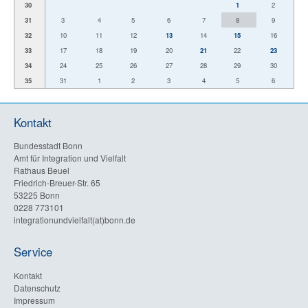
30
1
2
31
3
4
5
6
7
8
9
32
10
11
12
13
14
15
16
33
17
18
19
20
21
22
23
34
24
25
26
27
28
29
30
35
31
1
2
3
4
5
6
Kontakt
Bundesstadt Bonn
Amt für Integration und Vielfalt
Rathaus Beuel
Friedrich-Breuer-Str. 65
53225 Bonn
0228 773101
integrationundvielfalt(at)bonn.de
Service
Kontakt
Datenschutz
Impressum