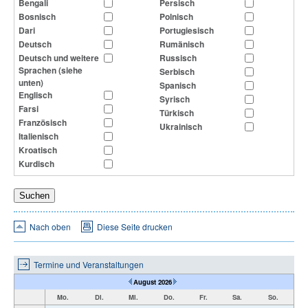
Bengali
Persisch
Bosnisch
Polnisch
Dari
Portugiesisch
Deutsch
Rumänisch
Deutsch und weitere
Russisch
Sprachen (siehe
Serbisch
unten)
Spanisch
Englisch
Syrisch
Farsi
Türkisch
Französisch
Ukrainisch
Italienisch
Kroatisch
Kurdisch
Nach oben
Diese Seite drucken
Termine und Veranstaltungen
August 2026
Mo.
Di.
Mi.
Do.
Fr.
Sa.
So.