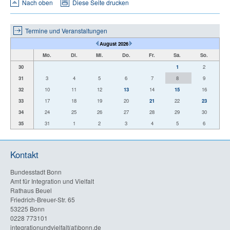
Nach oben
Diese Seite drucken
Termine und Veranstaltungen
August 2026
Mo.
Di.
Mi.
Do.
Fr.
Sa.
So.
30
1
2
31
3
4
5
6
7
8
9
32
10
11
12
13
14
15
16
33
17
18
19
20
21
22
23
34
24
25
26
27
28
29
30
35
31
1
2
3
4
5
6
Kontakt
Bundesstadt Bonn
Amt für Integration und Vielfalt
Rathaus Beuel
Friedrich-Breuer-Str. 65
53225 Bonn
0228 773101
integrationundvielfalt(at)bonn.de