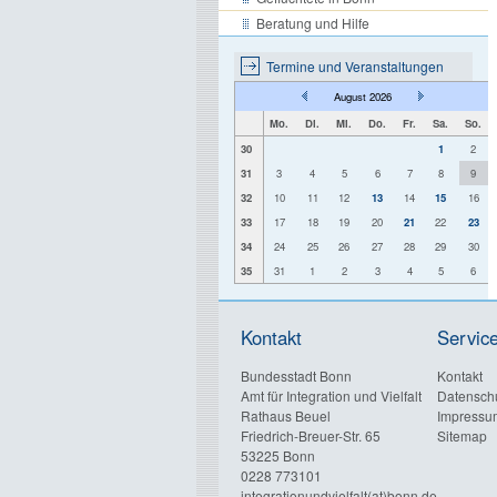
Beratung und Hilfe
Termine und Veranstaltungen
August 2026
Mo.
Di.
Mi.
Do.
Fr.
Sa.
So.
30
1
2
31
3
4
5
6
7
8
9
32
10
11
12
13
14
15
16
33
17
18
19
20
21
22
23
34
24
25
26
27
28
29
30
35
31
1
2
3
4
5
6
Kontakt
Servic
Bundesstadt Bonn
Kontakt
Amt für Integration und Vielfalt
Datensch
Rathaus Beuel
Impressu
Friedrich-Breuer-Str. 65
Sitemap
53225 Bonn
0228 773101
integrationundvielfalt(at)bonn.de