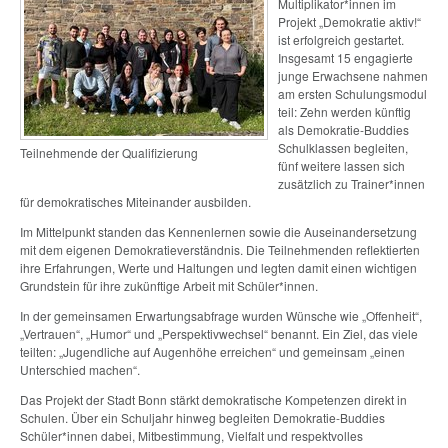
Multiplikator*innen im
Projekt „Demokratie aktiv!“
ist erfolgreich gestartet.
Insgesamt 15 engagierte
junge Erwachsene nahmen
am ersten Schulungsmodul
teil: Zehn werden künftig
als Demokratie-Buddies
Schulklassen begleiten,
Teilnehmende der Qualifizierung
fünf weitere lassen sich
zusätzlich zu Trainer*innen
für demokratisches Miteinander ausbilden.
Im Mittelpunkt standen das Kennenlernen sowie die Auseinandersetzung
mit dem eigenen Demokratieverständnis. Die Teilnehmenden reflektierten
ihre Erfahrungen, Werte und Haltungen und legten damit einen wichtigen
Grundstein für ihre zukünftige Arbeit mit Schüler*innen.
In der gemeinsamen Erwartungsabfrage wurden Wünsche wie „Offenheit“,
„Vertrauen“, „Humor“ und „Perspektivwechsel“ benannt. Ein Ziel, das viele
teilten: „Jugendliche auf Augenhöhe erreichen“ und gemeinsam „einen
Unterschied machen“.
Das Projekt der Stadt Bonn stärkt demokratische Kompetenzen direkt in
Schulen. Über ein Schuljahr hinweg begleiten Demokratie-Buddies
Schüler*innen dabei, Mitbestimmung, Vielfalt und respektvolles