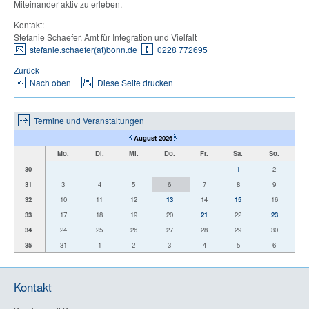
Miteinander aktiv zu erleben.
Kontakt:
Stefanie Schaefer, Amt für Integration und Vielfalt
stefanie.schaefer(at)bonn.de
0228 772695
Zurück
Nach oben
Diese Seite drucken
Termine und Veranstaltungen
August 2026
Mo.
Di.
Mi.
Do.
Fr.
Sa.
So.
30
1
2
31
3
4
5
6
7
8
9
32
10
11
12
13
14
15
16
33
17
18
19
20
21
22
23
34
24
25
26
27
28
29
30
35
31
1
2
3
4
5
6
Kontakt