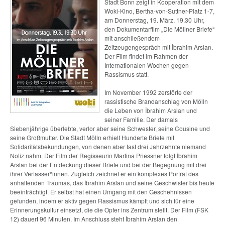
Stadt Bonn zeigt in Kooperation mit dem
Woki-Kino, Bertha-von-Suttner-Platz 1-7,
am Donnerstag, 19. März, 19.30 Uhr,
den Dokumentarfilm „Die Möllner Briefe“
mit anschließendem
Zeitzeugengespräch mit İbrahim Arslan.
Der Film findet im Rahmen der
Internationalen Wochen gegen
Rassismus statt.
Im November 1992 zerstörte der
rassistische Brandanschlag von Mölln
die Leben von İbrahim Arslan und
seiner Familie. Der damals
Siebenjährige überlebte, verlor aber seine Schwester, seine Cousine und
seine Großmutter. Die Stadt Mölln erhielt Hunderte Briefe mit
Solidaritätsbekundungen, von denen aber fast drei Jahrzehnte niemand
Notiz nahm. Der Film der Regisseurin Martina Priessner folgt İbrahim
Arslan bei der Entdeckung dieser Briefe und bei der Begegnung mit drei
ihrer Verfasser*innen. Zugleich zeichnet er ein komplexes Porträt des
anhaltenden Traumas, das İbrahim Arslan und seine Geschwister bis heute
beeinträchtigt. Er selbst hat einen Umgang mit den Geschehnissen
gefunden, indem er aktiv gegen Rassismus kämpft und sich für eine
Erinnerungskultur einsetzt, die die Opfer ins Zentrum stellt. Der Film (FSK
12) dauert 96 Minuten. Im Anschluss steht İbrahim Arslan den