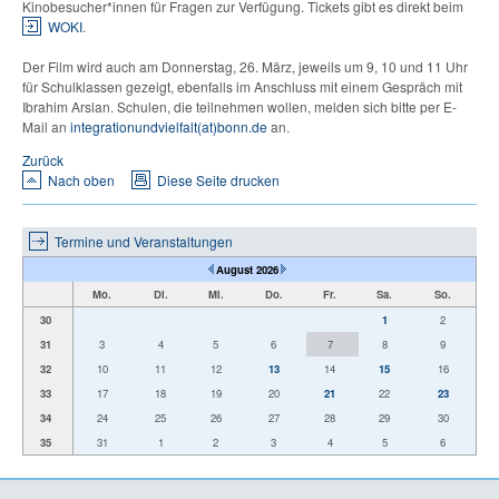
Kinobesucher*innen für Fragen zur Verfügung. Tickets gibt es direkt beim
WOKI
.
Der Film wird auch am Donnerstag, 26. März, jeweils um 9, 10 und 11 Uhr
für Schulklassen gezeigt, ebenfalls im Anschluss mit einem Gespräch mit
Ibrahim Arslan. Schulen, die teilnehmen wollen, melden sich bitte per E-
Mail an
integrationundvielfalt(at)bonn.de
an.
Zurück
Nach oben
Diese Seite drucken
Termine und Veranstaltungen
August 2026
Mo.
Di.
Mi.
Do.
Fr.
Sa.
So.
30
1
2
31
3
4
5
6
7
8
9
32
10
11
12
13
14
15
16
33
17
18
19
20
21
22
23
34
24
25
26
27
28
29
30
35
31
1
2
3
4
5
6