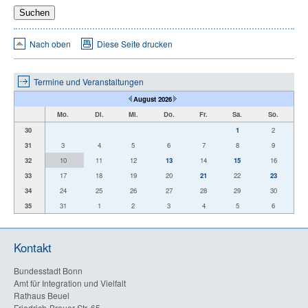
Nach oben
Diese Seite drucken
Termine und Veranstaltungen
August 2026
Mo.
Di.
Mi.
Do.
Fr.
Sa.
So.
30
1
2
31
3
4
5
6
7
8
9
32
10
11
12
13
14
15
16
33
17
18
19
20
21
22
23
34
24
25
26
27
28
29
30
35
31
1
2
3
4
5
6
Kontakt
Bundesstadt Bonn
Amt für Integration und Vielfalt
Rathaus Beuel
Friedrich-Breuer-Str. 65