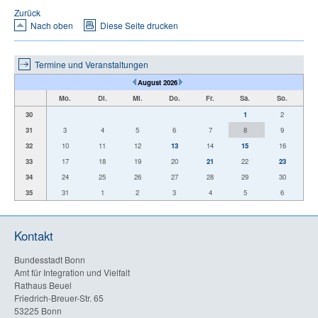
Zurück
Nach oben
Diese Seite drucken
Termine und Veranstaltungen
August 2026
Mo.
Di.
Mi.
Do.
Fr.
Sa.
So.
30
1
2
31
3
4
5
6
7
8
9
32
10
11
12
13
14
15
16
33
17
18
19
20
21
22
23
34
24
25
26
27
28
29
30
35
31
1
2
3
4
5
6
Kontakt
Bundesstadt Bonn
Amt für Integration und Vielfalt
Rathaus Beuel
Friedrich-Breuer-Str. 65
53225 Bonn