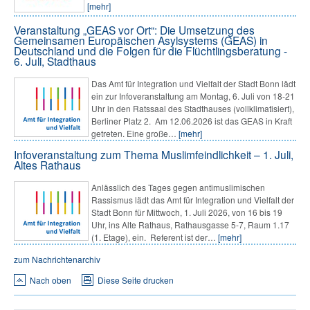
[mehr]
Veranstaltung „GEAS vor Ort“: Die Umsetzung des
Gemeinsamen Europäischen Asylsystems (GEAS) in
Deutschland und die Folgen für die Flüchtlingsberatung -
6. Juli, Stadthaus
Das Amt für Integration und Vielfalt der Stadt Bonn lädt
ein zur Infoveranstaltung am Montag, 6. Juli von 18-21
Uhr in den Ratssaal des Stadthauses (vollklimatisiert),
Berliner Platz 2. Am 12.06.2026 ist das GEAS in Kraft
getreten. Eine große…
[mehr]
Infoveranstaltung zum Thema Muslimfeindlichkeit – 1. Juli,
Altes Rathaus
Anlässlich des Tages gegen antimuslimischen
Rassismus lädt das Amt für Integration und Vielfalt der
Stadt Bonn für Mittwoch, 1. Juli 2026, von 16 bis 19
Uhr, ins Alte Rathaus, Rathausgasse 5-7, Raum 1.17
(1. Etage), ein. Referent ist der…
[mehr]
zum Nachrichtenarchiv
Nach oben
Diese Seite drucken