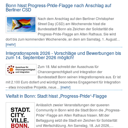
Bonn hisst Progress-Pride-Flagge nach Anschlag auf
Berliner CSD
Nach dem Anschlag auf den Berliner Christopher
Street Day (CSD) am Wochenende hisst die
Bundesstadt Bonn als Zeichen der Solidarität die
Progress-Pride-Flagge am Alten Rathaus. Sie wird
dort bis zum kommenden Wochenende, an dem am Samstag, 1. August…
[mehr]
Integrationspreis 2026 - Vorschläge und Bewerbungen bis
zum 14. September 2026 möglich!
Zum 18. Mal schreibt der Ausschuss für
Chancengerechtigkeit und Integration der
Bundesstadt Bonn seinen Integrationspreis aus. Er ist
mit 2.100 Euro dotiert und würdigt besonderes Engagement für Integration
– etwa innovative Projekte, neue…
[mehr]
Vielfalt in Bonn: Stadt hisst „Progress-Pride“-Flagge
Anlässlich zweier Veranstaltungen der queeren
Community in Bonn wird die Stadt Bonn die „Progress-
Pride“-Flagge am Alten Rathaus hissen. Mit der
Beflaggung setzt die Stadt ein Zeichen für Solidarität
und Wertschätzung. Am Samstag, 18. Juli 2026,…