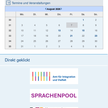
Termine und Veranstaltungen
August 2026
Mo.
Di.
Mi.
Do.
Fr.
Sa.
So.
30
1
2
31
3
4
5
6
7
8
9
32
10
11
12
13
14
15
16
33
17
18
19
20
21
22
23
34
24
25
26
27
28
29
30
35
31
1
2
3
4
5
6
Direkt geklickt