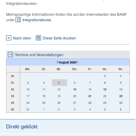
Integrationskursen.
Mehrsprachige Informationen finden Sie auf den Internetseiten des BAMF
unter
Integrationskurse
.
Nach oben
Diese Seite drucken
Termine und Veranstaltungen
August 2026
Mo.
Di.
Mi.
Do.
Fr.
Sa.
So.
30
1
2
31
3
4
5
6
7
8
9
32
10
11
12
13
14
15
16
33
17
18
19
20
21
22
23
34
24
25
26
27
28
29
30
35
31
1
2
3
4
5
6
Direkt geklickt