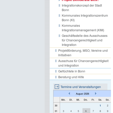
Integrationskonzept der Stadt
Bonn
Kommunales Integrationszentrum
Bonn (KI)
Kommunales
Integrationsmanagement (KIM)
Geschäftsstelle des Ausschusses
für Chancengerechtigkeit und
Integration
Projektförderung, MSO, Vereine und
Initiativen
Ausschuss für Chancengerechtigkeit
und Integration
Geflüchtete in Bonn
Beratung und Hilfe
Termine und Veranstaltungen
August 2026
Mo.
Di.
Mi.
Do.
Fr.
Sa.
So.
30
1
2
31
3
4
5
6
7
8
9