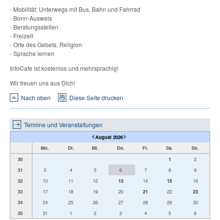
- Mobilität: Unterwegs mit Bus, Bahn und Fahrrad
- Bonn-Ausweis
- Beratungsstellen
- Freizeit
- Orte des Gebets, Religion
- Sprache lernen
InfoCafe ist kostenlos und mehrsprachig!
Wir freuen uns aus Dich!
Nach oben
Diese Seite drucken
Termine und Veranstaltungen
August 2026
Mo.
Di.
Mi.
Do.
Fr.
Sa.
So.
30
1
2
31
3
4
5
6
7
8
9
32
10
11
12
13
14
15
16
33
17
18
19
20
21
22
23
34
24
25
26
27
28
29
30
35
31
1
2
3
4
5
6