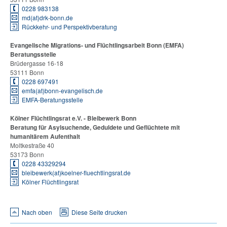
0228 983138
md(at)drk-bonn.de
Rückkehr- und Perspektivberatung
Evangelische Migrations- und Flüchtlingsarbeit Bonn (EMFA)
Beratungsstelle
Brüdergasse 16-18
53111 Bonn
0228 697491
emfa(at)bonn-evangelisch.de
EMFA-Beratungsstelle
Kölner Flüchtlingsrat e.V. - Bleibewerk Bonn
Beratung für Asylsuchende, Geduldete und Geflüchtete mit
humanitärem Aufenthalt
Moltkestraße 40
53173 Bonn
0228 43329294
bleibewerk(at)koelner-fluechtlingsrat.de
Kölner Flüchtlingsrat
Nach oben
Diese Seite drucken