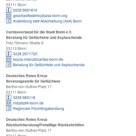
53111 Bonn
0228 9691816
geschaeftsstelle(at)asa-bonn.org
Ausbildung statt Abschiebung (AsA) Bonn
Caritasverband für die Stadt Bonn e.V.
Beratung für Geflüchtete und Asylsuchende
Fritz-Tillmann-Straße 9
53113 Bonn
0228 2671720
beyza.misir(at)caritas-bonn.de
Beratung für Geflüchtete und Asylsuchende
Deutsches Rotes Kreuz
Beratungsstelle für Geflüchtete
Bertha-von-Suttner-Platz 17
53111 Bonn
0228 983118
md(at)drk-bonn.de
Regionale Flüchtlingsberatung
Deutsches Rotes Kreuz
Rückkehrberatung/Freiwillige Rückkehrhilfen
Bertha-von-Suttner-Platz 17
53111 Bonn