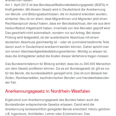
Am 1. April 2012 ist das Berufsqualifikationsfeststellungsgesetz (BQFG) in
Kraft getreten. Mit diesem Gesetz wird in Deutschland die Anerkennung
von Berufs- und Bildungsabschlüssen, die im Ausland erworben wurden,
einfacher. Neu ist vor allem, dass Migrantinnen und Migranten jetzt einen
Rechtsanspruch darauf haben, dass ein Berufsabschluss, den sie aus dem
Herkunftsland mitgebracht haben, innerhalb von drei Monaten geprüft wird.
Das geschieht nicht automatisch, sondern nur auf Antrag. Bei dieser
Prüfung wird festgestellt, ob der ausländische Abschluss mit einem
deutschen Abschluss gleichwertig ist – oder ob zumindest bestimmte Teile
davon auch in Deutschland anerkannt werden können. Daher spricht man
von einem Gleichwertigkeitsfeststellungsverfahren. Wichtig zu wissen ist,
dass die Antragsteller selbst die Kosten dieses Verfahrens tragen müssen.
Das Bundesministerium für Bildung schätzt, dass bis zu 300.000 Menschen
von dem Gesetz profitieren können. Da es ein Bundesgesetz ist, gilt es nur
für die Berufe, die bundesstaatlich geregelt sind. Das ist zum Beispiel bei
Ärzten, Rechtsanwälten, kaufmännischen Berufen und Handwerksberufen
der Fall.
Anerkennungsgesetz in Nordrhein-Westfalen
Ergänzend zum Anerkennungsgesetz des Bundes haben auch die
Bundesländer entsprechende Gesetze erlassen. Damit wird die
Anerkennung landesrechtlich geregelter Berufe erleichtert. Hierzu gehören
z.B. Ingenieure, Architekten, Lehrer oder Erzieherinnen. Das