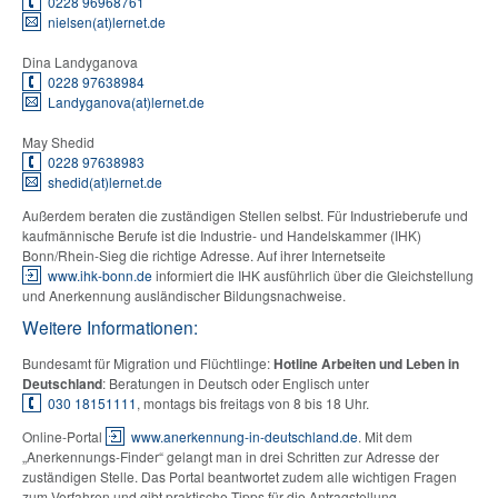
0228 96968761
nielsen(at)lernet.de
Dina Landyganova
0228 97638984
Landyganova(at)lernet.de
May Shedid
0228 97638983
shedid(at)lernet.de
Außerdem beraten die zuständigen Stellen selbst. Für Industrieberufe und
kaufmännische Berufe ist die Industrie- und Handelskammer (IHK)
Bonn/Rhein-Sieg die richtige Adresse. Auf ihrer Internetseite
www.ihk-bonn.de
informiert die IHK ausführlich über die Gleichstellung
und Anerkennung ausländischer Bildungsnachweise.
Weitere Informationen:
Bundesamt für Migration und Flüchtlinge:
Hotline Arbeiten und Leben in
Deutschland
: Beratungen in Deutsch oder Englisch unter
030 18151111
, montags bis freitags von 8 bis 18 Uhr.
Online-Portal
www.anerkennung-in-deutschland.de
. Mit dem
„Anerkennungs-Finder“ gelangt man in drei Schritten zur Adresse der
zuständigen Stelle. Das Portal beantwortet zudem alle wichtigen Fragen
zum Verfahren und gibt praktische Tipps für die Antragstellung.