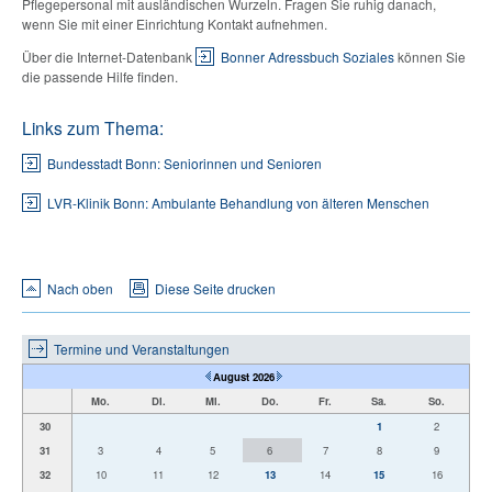
Pflegepersonal mit ausländischen Wurzeln. Fragen Sie ruhig danach,
wenn Sie mit einer Einrichtung Kontakt aufnehmen.
Über die Internet-Datenbank
Bonner Adressbuch Soziales
können Sie
die passende Hilfe finden.
Links zum Thema:
Bundesstadt Bonn: Seniorinnen und Senioren
LVR-Klinik Bonn: Ambulante Behandlung von älteren Menschen
Nach oben
Diese Seite drucken
Termine und Veranstaltungen
August 2026
Mo.
Di.
Mi.
Do.
Fr.
Sa.
So.
30
1
2
31
3
4
5
6
7
8
9
32
10
11
12
13
14
15
16